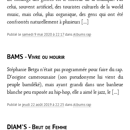
celui, souvent artificiel, des touristes culturels de la world
music, mais celui, plus organique, des gens qui ont été
confrontés naturellement à plusieurs
[…]
Publié le
samedi 9 mai 2020 à 22:17
dans
Albums rap
BAMS - Vivre ou mourir
Stéphanie Betga n'était pas programmée pour faire du rap.
D'origine camerounaise (son pseudonyme lui vient du
peuple bamiléké), mais ayant grandi dans une banlieue
blanche peu exposée au hip-hop, elle a aimé le jazz, le
[…]
Publié le
jeudi 22 août 2019 à 22:25
dans
Albums rap
DIAM'S - Brut de Femme