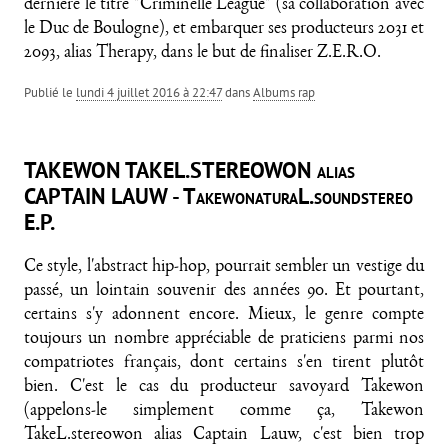
dernière le titre "Criminelle League" (sa collaboration avec
le Duc de Boulogne), et embarquer ses producteurs 2031 et
2093, alias Therapy, dans le but de finaliser Z.E.R.O.
Publié le
lundi 4 juillet 2016 à 22:47
dans
Albums rap
TAKEWON TAKEL.STEREOWON alias
CAPTAIN LAUW - TakewonaturaL.soundstereo
E.P.
Ce style, l'abstract hip-hop, pourrait sembler un vestige du
passé, un lointain souvenir des années 90. Et pourtant,
certains s'y adonnent encore. Mieux, le genre compte
toujours un nombre appréciable de praticiens parmi nos
compatriotes français, dont certains s'en tirent plutôt
bien. C'est le cas du producteur savoyard Takewon
(appelons-le simplement comme ça, Takewon
TakeL.stereowon alias Captain Lauw, c'est bien trop