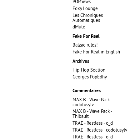
POPnews
Foxy Lounge
Les Chroniques
Automatiques
dMute
Fake For Real
Balzac rules!
Fake For Real in English
Archives
Hip-Hop Section
Georges PopEdhy
Commentaires
MAX B - Wave Pack -
codotusylv
MAX B - Wave Pack -
Thibault
TRAE - Restless - o_d
TRAE - Restless - codotusylv
TRAE - Restless - o_d