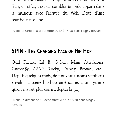
initiative est louable. L'objectif de cet Audimat tout
frais, en effet, c'est de combler un vide apparu dans
la musique avec l'arrivée du Web. Doté d'une
réactivité et d'une
[…]
Publié le
samedi 8 septembre 2012 à 14:38
dans
Mags / Revues
SPIN - The Changing Face of Hip Hop
Odd Future, Lil B, G-Side, Main Attrakionz,
Curren$y, A$AP Rocky, Danny Brown, etc...
Depuis quelques mois, de nouveaux noms semblent
envahir la scène hip-hop américaine, à un rythme
qu'on n'avait plus connu depuis la
[…]
Publié le
dimanche 18 décembre 2011 à 16:28
dans
Mags /
Revues