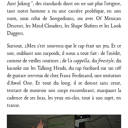
Aint Joking ", des standards dont on ne sait plus l'otigine,
tant notre homme a eu une carrière prolifique, en son
nom, sous celui de Songodsuns, ou avec Of Mexican
Descent, les Mind Clouders, les Shape Shifters et les Look
Daggers.
Surtout, 2Mex s'est souvenu que le rap était un jeu. Et ce
soir, oubliant son surpoids, il nous a tout fait : de l'inédit,
comme de vieilles routines ; de l
'a cappella
, du
freestyle
, du
karaoke sur les Talking Heads, du rap furibard sur un riff
de guitare nerveux de chez Franz Ferdinand, une imitation
d'Awol One. Et tout du long, il se donne sans cesse,
tentant de mouvoir son corps encombrant, marquant la
cadence de ses bras, les yeux mi-clos, tout à son sujet, en
transe.