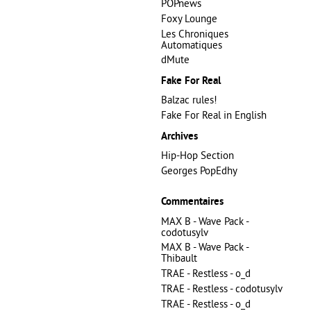
POPnews
Foxy Lounge
Les Chroniques
Automatiques
dMute
Fake For Real
Balzac rules!
Fake For Real in English
Archives
Hip-Hop Section
Georges PopEdhy
Commentaires
MAX B - Wave Pack -
codotusylv
MAX B - Wave Pack -
Thibault
TRAE - Restless - o_d
TRAE - Restless - codotusylv
TRAE - Restless - o_d