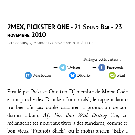
2MEX, PICKSTER ONE - 21 Sound Bar - 23
novembre 2010
Par
Codotusylv
, le
samedi 27 novembre 2010 à 11:04
Partager cette entrée :
Twitter
Facebook
Mastodon
Bluesky
Mail
Epaulé par Pickster One (un DJ membre de Morse Code
et un proche des Drunken Immortals), le rappeur latino
n'a bien sûr pas oublié d'assurer la promotion de son
dernier album,
My Fan Base Will Destroy You
, en
mélangeant ses nouveaux titres à des standards, comme ce
bon vieux "Paranoia Shiek", ou le moins ancien "Baby I