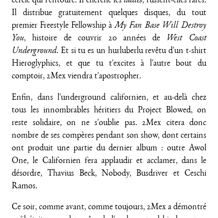
cercle qui l'entoure. Il cherche les
ladies
, fussent-elles rares.
Il distribue gratuitement quelques disques, du tout
premier Freestyle Fellowship à
My Fan Base Will Destroy
You
, histoire de couvrir 20 années de
West Coast
Underground
. Et si tu es un hurluberlu revêtu d'un t-shirt
Hieroglyphics, et que tu t'excites à l'autre bout du
comptoir, 2Mex viendra t'apostropher.
Enfin, dans l'underground californien, et au-delà chez
tous les innombrables héritiers du Project Blowed, on
reste solidaire, on ne s'oublie pas. 2Mex citera donc
nombre de ses compères pendant son show, dont certains
ont produit une partie du dernier album : outre Awol
One, le Californien fera applaudir et acclamer, dans le
désordre, Thavius Beck, Nobody, Busdriver et Ceschi
Ramos.
Ce soir, comme avant, comme toujours, 2Mex a démontré