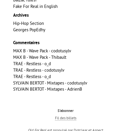
Fake For Real in English
Archives
Hip-Hop Section
Georges PopEdhy
Commentaires
MAX B - Wave Pack - codotusylv
MAX B - Wave Pack - Thibault
TRAE - Restless - o_d
TRAE - Restless - codotusylv
TRAE - Restless - o_d
SYLVAIN BERTOT - Mixtapes - codotusylv
SYLVAIN BERTOT - Mixtapes - AdrienB
S'abonner
Fil des billets
est propulsé par
Dotclear
et
Aspect
Old For Real