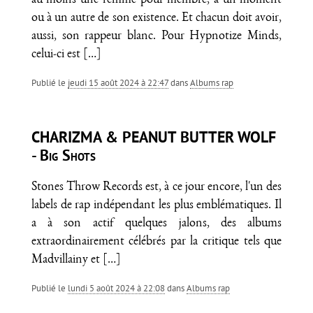
au moins une femme pour membre, à un moment
ou à un autre de son existence. Et chacun doit avoir,
aussi, son rappeur blanc. Pour Hypnotize Minds,
celui-ci est
[…]
Publié le
jeudi 15 août 2024 à 22:47
dans
Albums rap
CHARIZMA & PEANUT BUTTER WOLF
- Big Shots
Stones Throw Records est, à ce jour encore, l'un des
labels de rap indépendant les plus emblématiques. Il
a à son actif quelques jalons, des albums
extraordinairement célébrés par la critique tels que
Madvillainy et
[…]
Publié le
lundi 5 août 2024 à 22:08
dans
Albums rap