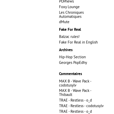
POPnews
Foxy Lounge
Les Chroniques
Automatiques
dMute
Fake For Real
Balzac rules!
Fake For Real in English
Archives
Hip-Hop Section
Georges PopEdhy
Commentaires
MAX B - Wave Pack -
codotusylv
MAX B - Wave Pack -
Thibault
TRAE - Restless - o_d
TRAE - Restless - codotusylv
TRAE - Restless - o_d