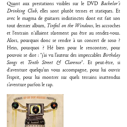
Quant aux prestations visibles sur le DVD
Bachelor’s
Drinking Club
, elles sont plutôt ternes et statiques. Et
avec le magma de guitares indistinctes dont est fait son
tout dernier album,
Tinfoil on the Windows
, les accroches
et l'entrain n'allaient sûrement pas être au rendez-vous.
Alors, pourquoi donc se rendre à un concert de soso ?
Hein, pourquoi ? Hé bien pour le rencontrer, pour
pouvoir se dire : "j’ai vu l’auteur des impeccables
Birthday
Songs
et
Tenth Street & Clarence
". Et peut-être, si
d'aventure quelqu’un vous accompagne, pour lui ouvrir
l’esprit, pour lui montrer sur quels terrains inattendus
s’aventure parfois le rap.