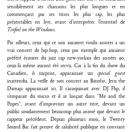
sensiblement ses chansons les plus longues et en
commençant par ses titres les plus rap, les plus
présentables en live, avant d’interpréter l’essentiel de
Tinfoil on the Windows
.
Par ailleurs, ceux qui ce soir auraient voulu assister a un
vrai concert de hip-hop, ceux par exemple qui auraient
préféré écouter du jazz rap new-yorkais des années 90,
ceux-là même auront été servis. Car à la fin du show du
Canadien, ô surprise, apparaissait un
special guest
inattendu. La veille de son concert au Batofar, Jeru the
Damaja apparaissait ici. Il s’acoquinait avec DJ Flip, il
s’emparait du micro et il se lançait dans "Me and the
Popes", avant d’improviser un autre titre, devant un
public soudainement beaucoup plus animé que devant le
rappeur précédent. Depuis plusieurs mois, le Twenty
Sound Bar fait preuve de salubrité publique en conviant