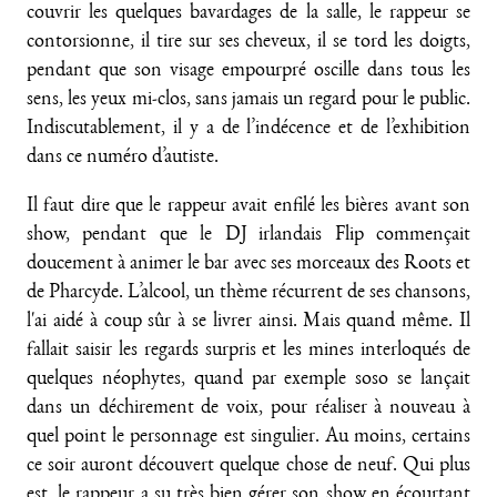
couvrir les quelques bavardages de la salle, le rappeur se
contorsionne, il tire sur ses cheveux, il se tord les doigts,
pendant que son visage empourpré oscille dans tous les
sens, les yeux mi-clos, sans jamais un regard pour le public.
Indiscutablement, il y a de l’indécence et de l’exhibition
dans ce numéro d’autiste.
Il faut dire que le rappeur avait enfilé les bières avant son
show, pendant que le DJ irlandais Flip commençait
doucement à animer le bar avec ses morceaux des Roots et
de Pharcyde. L’alcool, un thème récurrent de ses chansons,
l'ai aidé à coup sûr à se livrer ainsi. Mais quand même. Il
fallait saisir les regards surpris et les mines interloqués de
quelques néophytes, quand par exemple soso se lançait
dans un déchirement de voix, pour réaliser à nouveau à
quel point le personnage est singulier. Au moins, certains
ce soir auront découvert quelque chose de neuf. Qui plus
est, le rappeur a su très bien gérer son show en écourtant