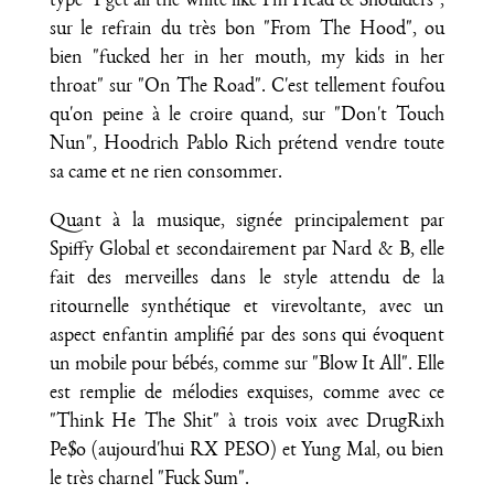
type "I get all the white like I'm Head & Shoulders",
sur le refrain du très bon "From The Hood", ou
bien "fucked her in her mouth, my kids in her
throat" sur "On The Road". C'est tellement foufou
qu'on peine à le croire quand, sur "Don't Touch
Nun", Hoodrich Pablo Rich prétend vendre toute
sa came et ne rien consommer.
Quant à la musique, signée principalement par
Spiffy Global et secondairement par Nard & B, elle
fait des merveilles dans le style attendu de la
ritournelle synthétique et virevoltante, avec un
aspect enfantin amplifié par des sons qui évoquent
un mobile pour bébés, comme sur "Blow It All". Elle
est remplie de mélodies exquises, comme avec ce
"Think He The Shit" à trois voix avec DrugRixh
Pe$o (aujourd'hui RX PESO) et Yung Mal, ou bien
le très charnel "Fuck Sum".