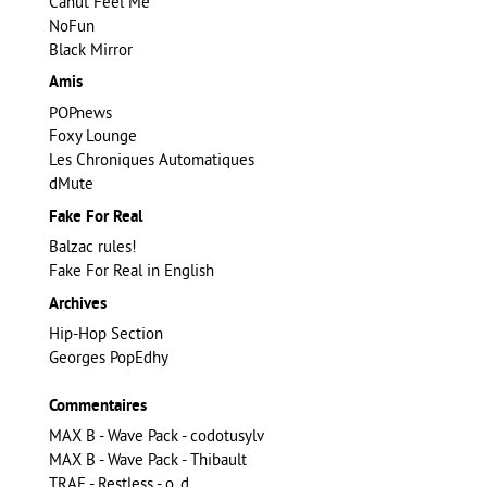
Canut Feel Me
NoFun
Black Mirror
Amis
POPnews
Foxy Lounge
Les Chroniques Automatiques
dMute
Fake For Real
Balzac rules!
Fake For Real in English
Archives
Hip-Hop Section
Georges PopEdhy
Commentaires
MAX B - Wave Pack - codotusylv
MAX B - Wave Pack - Thibault
TRAE - Restless - o_d