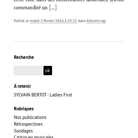
cette fois, dans des circonstances douteuses, d'avoir
commandité un
[…]
Publié le
mardi 2 février 2016 à 23:21
dans
Albums rap
Recherche
À retenir
SYLVAIN BERTOT - Ladies First
Rubriques
Nos publications
Rétrospectives
Sondages
Crtitiques musicales