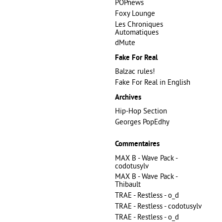
POPnews
Foxy Lounge
Les Chroniques
Automatiques
dMute
Fake For Real
Balzac rules!
Fake For Real in English
Archives
Hip-Hop Section
Georges PopEdhy
Commentaires
MAX B - Wave Pack -
codotusylv
MAX B - Wave Pack -
Thibault
TRAE - Restless - o_d
TRAE - Restless - codotusylv
TRAE - Restless - o_d