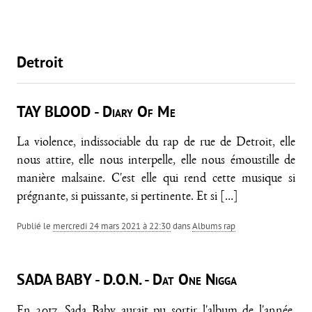
Detroit
TAY BLOOD - Diary Of Me
La violence, indissociable du rap de rue de Detroit, elle
nous attire, elle nous interpelle, elle nous émoustille de
manière malsaine. C'est elle qui rend cette musique si
prégnante, si puissante, si pertinente. Et si
[…]
Publié le
mercredi 24 mars 2021 à 22:30
dans
Albums rap
SADA BABY - D.O.N. - Dat One Nigga
En 2017, Sada Baby aurait pu sortir l'album de l'année,