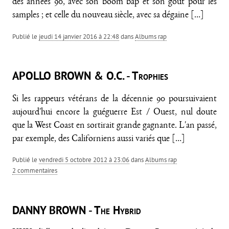
des années 90, avec son boom bap et son goût pour les
samples ; et celle du nouveau siècle, avec sa dégaine
[…]
Publié le
jeudi 14 janvier 2016 à 22:48
dans
Albums rap
APOLLO BROWN & O.C. - Trophies
Si les rappeurs vétérans de la décennie 90 poursuivaient
aujourd'hui encore la guéguerre Est / Ouest, nul doute
que la West Coast en sortirait grande gagnante. L'an passé,
par exemple, des Californiens aussi variés que
[…]
Publié le
vendredi 5 octobre 2012 à 23:06
dans
Albums rap
2 commentaires
DANNY BROWN - The Hybrid