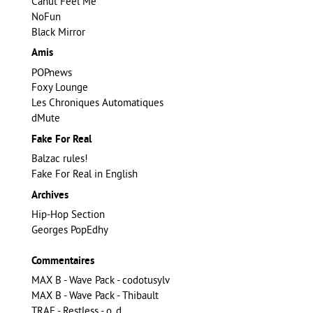
Canut Feel Me
NoFun
Black Mirror
Amis
POPnews
Foxy Lounge
Les Chroniques Automatiques
dMute
Fake For Real
Balzac rules!
Fake For Real in English
Archives
Hip-Hop Section
Georges PopEdhy
Commentaires
MAX B - Wave Pack - codotusylv
MAX B - Wave Pack - Thibault
TRAE - Restless - o_d