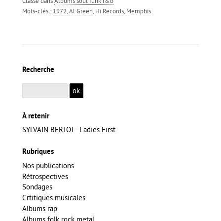
Classé dans
Albums soul funk r&b
Mots-clés :
1972
,
Al Green
,
Hi Records
,
Memphis
Recherche
À retenir
SYLVAIN BERTOT - Ladies First
Rubriques
Nos publications
Rétrospectives
Sondages
Crtitiques musicales
Albums rap
Albums folk rock metal