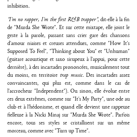
inhibition.
"I'm no rapper, I'm the first R&B trapper"
, dit-elle à la fin
de "Murda She Wrote". Et sur cette mixtape, elle joint le
geste à la parole, passant sans crier gare des chansons
d'amour niaises et creuses attendues, comme "How It's
Supposed To Feel", "Thinking about You" et "Unhuman"
(guitare acoustique et saxo sirupeux à l'appui, pour cette
dernière), à des incartades prononcées, musicalement tout
du moins, en territoire
trap music
. Des incartades assez
convaincantes, qui plus est, comme dans le cas de
l'accrocheur "Independent"). Ou sinon, elle évolue entre
ces deux extrêmes, comme sur "It's My Party", une ode au
club et à l'hédonisme, et quand elle devient une rappeuse
fielleuse à la Nicki Minaj sur "Murda She Wrote". Parfois
encore, tous ses styles se cristallisent sur un même
morceau, comme avec "Turn up Time".