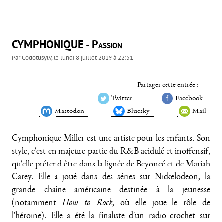
CYMPHONIQUE - Passion
Par
Codotusylv
, le
lundi 8 juillet 2019 à 22:51
Partager cette entrée :
Twitter
Facebook
Mastodon
Bluesky
Mail
Cymphonique Miller est une artiste pour les enfants. Son
style, c'est en majeure partie du R&B acidulé et inoffensif,
qu'elle prétend être dans la lignée de Beyoncé et de Mariah
Carey. Elle a joué dans des séries sur Nickelodeon, la
grande chaîne américaine destinée à la jeunesse
(notamment
How to Rock
, où elle joue le rôle de
l'héroïne). Elle a été la finaliste d'un radio crochet sur