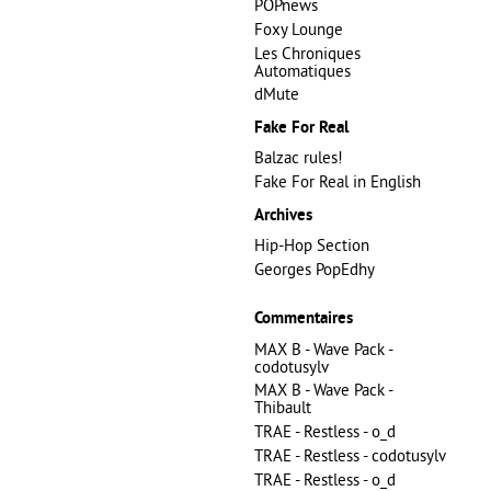
POPnews
Foxy Lounge
Les Chroniques
Automatiques
dMute
Fake For Real
Balzac rules!
Fake For Real in English
Archives
Hip-Hop Section
Georges PopEdhy
Commentaires
MAX B - Wave Pack -
codotusylv
MAX B - Wave Pack -
Thibault
TRAE - Restless - o_d
TRAE - Restless - codotusylv
TRAE - Restless - o_d