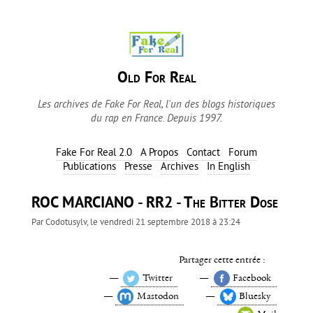
Old For Real
Les archives de Fake For Real, l'un des blogs historiques
du rap en France. Depuis 1997.
Fake For Real 2.0
A Propos
Contact
Forum
Publications
Presse
Archives
In English
ROC MARCIANO - RR2 - The Bitter Dose
Par
Codotusylv
, le
vendredi 21 septembre 2018 à 23:24
Partager cette entrée :
Twitter
Facebook
Mastodon
Bluesky