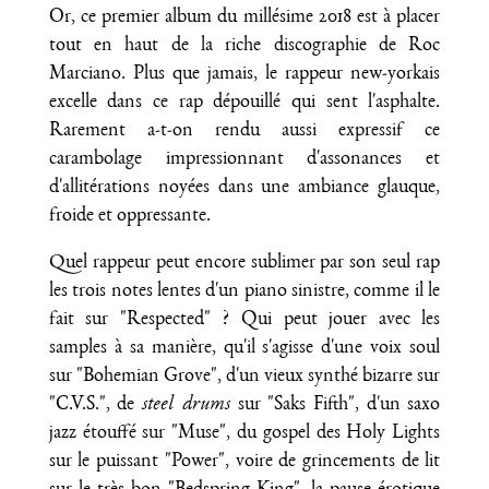
Or, ce premier album du millésime 2018 est à placer
tout en haut de la riche discographie de Roc
Marciano. Plus que jamais, le rappeur new-yorkais
excelle dans ce rap dépouillé qui sent l'asphalte.
Rarement a-t-on rendu aussi expressif ce
carambolage impressionnant d'assonances et
d'allitérations noyées dans une ambiance glauque,
froide et oppressante.
Quel rappeur peut encore sublimer par son seul rap
les trois notes lentes d'un piano sinistre, comme il le
fait sur "Respected" ? Qui peut jouer avec les
samples à sa manière, qu'il s'agisse d'une voix soul
sur "Bohemian Grove", d'un vieux synthé bizarre sur
"C.V.S.", de
steel drums
sur "Saks Fifth", d'un saxo
jazz étouffé sur "Muse", du gospel des Holy Lights
sur le puissant "Power", voire de grincements de lit