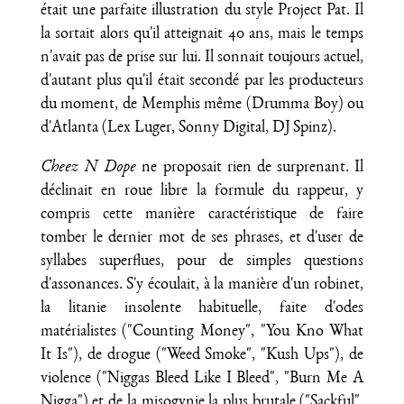
était une parfaite illustration du style Project Pat. Il
la sortait alors qu'il atteignait 40 ans, mais le temps
n'avait pas de prise sur lui. Il sonnait toujours actuel,
d'autant plus qu'il était secondé par les producteurs
du moment, de Memphis même (Drumma Boy) ou
d'Atlanta (Lex Luger, Sonny Digital, DJ Spinz).
Cheez N Dope
ne proposait rien de surprenant. Il
déclinait en roue libre la formule du rappeur, y
compris cette manière caractéristique de faire
tomber le dernier mot de ses phrases, et d'user de
syllabes superflues, pour de simples questions
d'assonances. S'y écoulait, à la manière d'un robinet,
la litanie insolente habituelle, faite d'odes
matérialistes ("Counting Money", "You Kno What
It Is"), de drogue ("Weed Smoke", "Kush Ups"), de
violence ("Niggas Bleed Like I Bleed", "Burn Me A
Nigga") et de la misogynie la plus brutale ("Sackful",