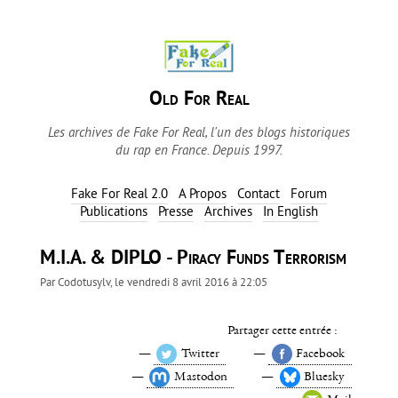
Old For Real
Les archives de Fake For Real, l'un des blogs historiques
du rap en France. Depuis 1997.
Fake For Real 2.0
A Propos
Contact
Forum
Publications
Presse
Archives
In English
M.I.A. & DIPLO - Piracy Funds Terrorism
Par
Codotusylv
, le
vendredi 8 avril 2016 à 22:05
Partager cette entrée :
Twitter
Facebook
Mastodon
Bluesky