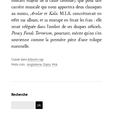
militant majeur de la cause tamoule), que pour une
carrière musicale qui nous apportera deux classiques
au moins,
Arular
et
Kala
. M.I.A. concrétiserait en
effet sur album, et sa mixtape en ferait les frais : elle
serait reléguée dans l'ombre de ses disques officiels.
Piracy Funds Terrorism
, pourtant, mérite qu'on s'en
souvienne comme la première pièce d'une trilogie
essentielle.
Classé dans
Albums rap
Mots-clés :
Angleterre
,
Diplo
,
MIA
Recherche