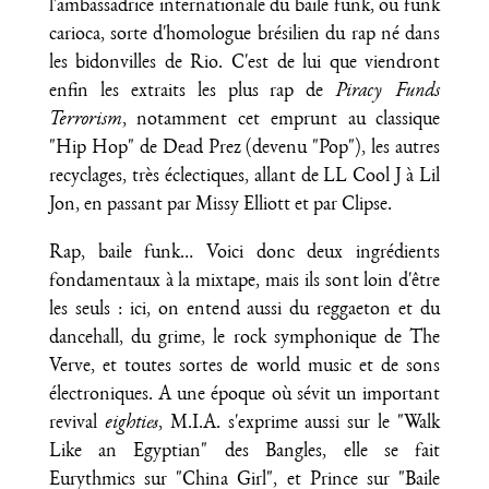
l'ambassadrice internationale du baile funk, ou funk
carioca, sorte d'homologue brésilien du rap né dans
les bidonvilles de Rio. C'est de lui que viendront
enfin les extraits les plus rap de
Piracy Funds
Terrorism
, notamment cet emprunt au classique
"Hip Hop" de Dead Prez (devenu "Pop"), les autres
recyclages, très éclectiques, allant de LL Cool J à Lil
Jon, en passant par Missy Elliott et par Clipse.
Rap, baile funk… Voici donc deux ingrédients
fondamentaux à la mixtape, mais ils sont loin d'être
les seuls : ici, on entend aussi du reggaeton et du
dancehall, du grime, le rock symphonique de The
Verve, et toutes sortes de world music et de sons
électroniques. A une époque où sévit un important
revival
eighties
, M.I.A. s'exprime aussi sur le "Walk
Like an Egyptian" des Bangles, elle se fait
Eurythmics sur "China Girl", et Prince sur "Baile