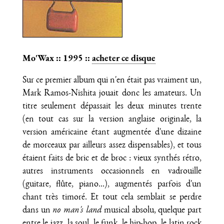
Mo'Wax :: 1995 ::
acheter ce disque
Sur ce premier album qui n'en était pas vraiment un,
Mark Ramos-Nishita jouait donc les amateurs. Un
titre seulement dépassait les deux minutes trente
(en tout cas sur la version anglaise originale, la
version américaine étant augmentée d'une dizaine
de morceaux par ailleurs assez dispensables), et tous
étaient faits de bric et de broc : vieux synthés rétro,
autres instruments occasionnels en vadrouille
(guitare, flûte, piano...), augmentés parfois d'un
chant très timoré. Et tout cela semblait se perdre
dans un
no man's land
musical absolu, quelque part
entre le jazz, la soul, le funk, le hip-hop, le latin rock