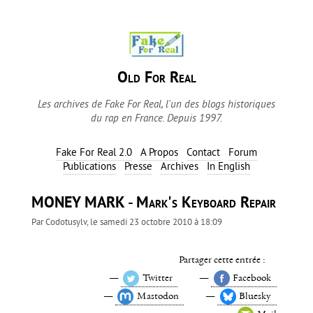
Old For Real
Les archives de Fake For Real, l'un des blogs historiques
du rap en France. Depuis 1997.
Fake For Real 2.0
A Propos
Contact
Forum
Publications
Presse
Archives
In English
MONEY MARK - Mark's Keyboard Repair
Par
Codotusylv
, le
samedi 23 octobre 2010 à 18:09
Partager cette entrée :
Twitter
Facebook
Mastodon
Bluesky