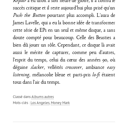
Repair
a eu droit à son heure de gloire, il a connu le
succès critique et il reste aujourd'hui plus prisé qu'un
Push the Button
pourtant plus accompli. L'aura de
James Lavelle, qui a eu la bonne idée de transformer
cette série de EPs en un seul et même disque, a sans
doute compté pour beaucoup. Celle des Beasties a
bien dû jouer un rôle. Cependant, ce disque là avait
aussi le mérite de capturer, comme peu d'autres,
l'esprit du temps, celui du cœur des années 90, où
dégaine
slacker
, velléités
crossover
, ambiance
easy
listening
, mélancolie bleue et parti-pris
lo-fi
étaient
tous dans l'air du temps.
Classé dans
Albums autres
Mots-clés :
Los Angeles
,
Money Mark