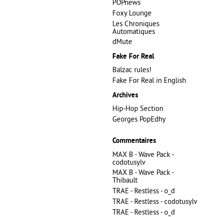
POPnews
Foxy Lounge
Les Chroniques
Automatiques
dMute
Fake For Real
Balzac rules!
Fake For Real in English
Archives
Hip-Hop Section
Georges PopEdhy
Commentaires
MAX B - Wave Pack -
codotusylv
MAX B - Wave Pack -
Thibault
TRAE - Restless - o_d
TRAE - Restless - codotusylv
TRAE - Restless - o_d