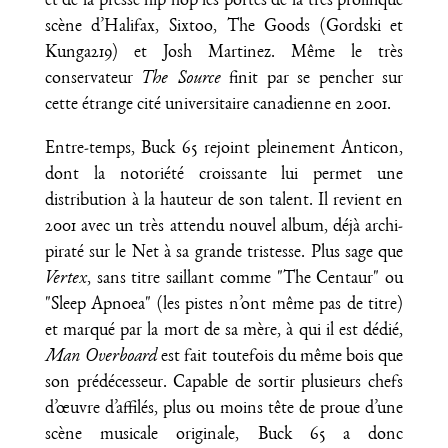
et de la presse hip hop les portes de la très prolifique
scène d’Halifax, Sixtoo, The Goods (Gordski et
Kunga219) et Josh Martinez. Même le très
conservateur
The Source
finit par se pencher sur
cette étrange cité universitaire canadienne en 2001.
Entre-temps, Buck 65 rejoint pleinement Anticon,
dont la notoriété croissante lui permet une
distribution à la hauteur de son talent. Il revient en
2001 avec un très attendu nouvel album, déjà archi-
piraté sur le Net à sa grande tristesse. Plus sage que
Vertex
, sans titre saillant comme "The Centaur" ou
"Sleep Apnoea" (les pistes n’ont même pas de titre)
et marqué par la mort de sa mère, à qui il est dédié,
Man Overboard
est fait toutefois du même bois que
son prédécesseur. Capable de sortir plusieurs chefs
d’œuvre d’affilés, plus ou moins tête de proue d’une
scène musicale originale, Buck 65 a donc