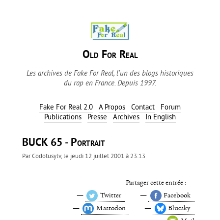
Old For Real
Les archives de Fake For Real, l'un des blogs historiques
du rap en France. Depuis 1997.
Fake For Real 2.0
A Propos
Contact
Forum
Publications
Presse
Archives
In English
BUCK 65 - Portrait
Par
Codotusylv
, le
jeudi 12 juillet 2001 à 23:13
Partager cette entrée :
Twitter
Facebook
Mastodon
Bluesky