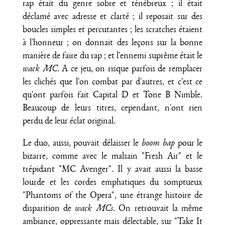
rap était du genre sobre et ténébreux ; il était
déclamé avec adresse et clarté ; il reposait sur des
boucles simples et percutantes ; les scratches étaient
à l'honneur ; on donnait des leçons sur la bonne
manière de faire du rap ; et l'ennemi suprême était le
wack MC
. A ce jeu, on risque parfois de remplacer
les clichés que l'on combat par d'autres, et c'est ce
qu'ont parfois fait Capital D et Tone B Nimble.
Beaucoup de leurs titres, cependant, n'ont rien
perdu de leur éclat original.
Le duo, aussi, pouvait délaisser le
boom bap
pour le
bizarre, comme avec le malsain "Fresh Air" et le
trépidant "MC Avenger". Il y avait aussi la basse
lourde et les cordes emphatiques du somptueux
"Phantoms of the Opera", une étrange histoire de
disparition de
wack MCs
. On retrouvait la même
ambiance, oppressante mais délectable, sur "Take It